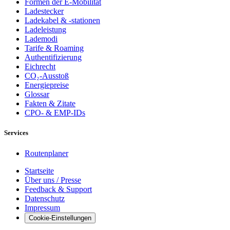
Formen der E-Mobilität
Ladestecker
Ladekabel & -stationen
Ladeleistung
Lademodi
Tarife & Roaming
Authentifizierung
Eichrecht
CO₂-Ausstoß
Energiepreise
Glossar
Fakten & Zitate
CPO- & EMP-IDs
Services
Routenplaner
Startseite
Über uns / Presse
Feedback & Support
Datenschutz
Impressum
Cookie-Einstellungen