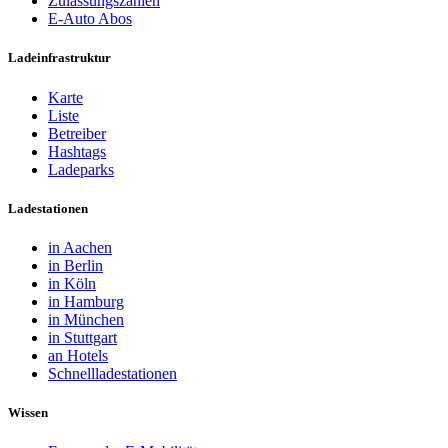
Zulassungszahlen
E-Auto Abos
Ladeinfrastruktur
Karte
Liste
Betreiber
Hashtags
Ladeparks
Ladestationen
in Aachen
in Berlin
in Köln
in Hamburg
in München
in Stuttgart
an Hotels
Schnellladestationen
Wissen