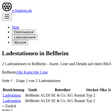
e-Stations.de
Start
Elektroautos
▾
Ladestationen
▾
Wissen
▾
Ladestationen in
Bellheim
2
Ladestation
en
in
Bellheim
– Karte, Liste und Details auf einen Blic
Bellheim
Alle Karte
Alle Liste
Seite
1
· Zeige
2
von
2
Ladestationen
Bezeichnung
Stadt
Betreiber
Stecker
Öko
2
Ladestation
Bellheim
ALDI SE & Co. KG Rastatt
Typ 2
Ladestation
Bellheim
ALDI SE & Co. KG Rastatt
Typ 2
« Zurück
Seite
1