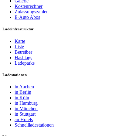
Galerie
Kostenrechner
Zulassungszahlen
E-Auto Abos
Ladeinfrastruktur
Karte
Liste
Betreiber
Hashtags
Ladeparks
Ladestationen
in Aachen
in Berlin
in Köln
in Hamburg
in München
in Stuttgart
an Hotels
Schnellladestationen