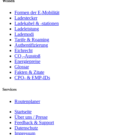
Wissen
Formen der E-Mobilität
Ladestecker
Ladekabel & -stationen
Ladeleistung
Lademodi
Tarife & Roaming
Authentifizierung
Eichrecht
CO₂-Ausstoß
Energiepreise
Glossar
Fakten & Zitate
CPO- & EMP-IDs
Services
Routenplaner
Startseite
Über uns / Presse
Feedback & Support
Datenschutz
Impressum