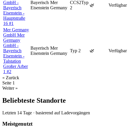
GmbH -
Bayerisch
Mer
CCS2
Typ
🌿
Verfügbar
Bayerisch
Eisenstein
Germany
2
Eisenstein -
Hauptstraße
16 #1
Mer Germany
GmbH Mer
Germany
GmbH -
Bayerisch
Mer
Bayerisch
Typ 2
🌿
Verfügbar
Eisenstein
Germany
Eisenstein -
Talstation
Großer Arber
1 #2
« Zurück
Seite
1
Weiter »
Beliebteste Standorte
Letzten 14 Tage · basierend auf Ladevorgängen
Meistgenutzt