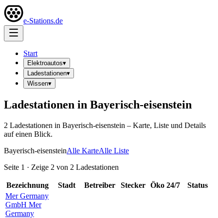
e-Stations.de
Start
Elektroautos
▾
Ladestationen
▾
Wissen
▾
Ladestationen in
Bayerisch-eisenstein
2
Ladestation
en
in
Bayerisch-eisenstein
– Karte, Liste und Details
auf einen Blick.
Bayerisch-eisenstein
Alle Karte
Alle Liste
Seite
1
· Zeige
2
von
2
Ladestationen
Bezeichnung
Stadt
Betreiber
Stecker
Öko
24/7
Status
Mer Germany
GmbH Mer
Germany