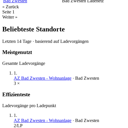
Bad Zwesten
Bad Zwesten
Ladenetz
« Zurück
Seite
1
Weiter »
Beliebteste Standorte
Letzten 14 Tage · basierend auf Ladevorgängen
Meistgenutzt
Gesamte Ladevorgänge
1
.
AZ Bad Zwesten - Wohnanlage
·
Bad Zwesten
3
×
Effizienteste
Ladevorgänge pro Ladepunkt
1
.
AZ Bad Zwesten - Wohnanlage
·
Bad Zwesten
2
/LP