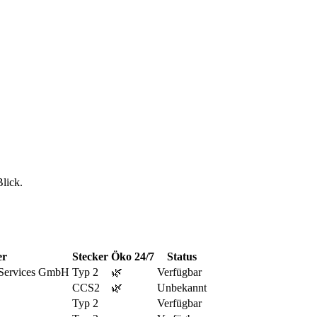
Blick.
er
Stecker
Öko
24/7
Status
Services GmbH
Typ 2
🌿
Verfügbar
CCS2
🌿
Unbekannt
Typ 2
Verfügbar