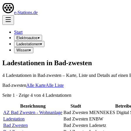
e-Stations.de
Start
Elektroautos
▾
Ladestationen
▾
Wissen
▾
Ladestationen in
Bad-zwesten
4
Ladestation
en
in
Bad-zwesten
– Karte, Liste und Details auf einen 
Bad-zwesten
Alle Karte
Alle Liste
Seite
1
· Zeige
4
von
4
Ladestationen
Bezeichnung
Stadt
Betreib
AZ Bad Zwesten - Wohnanlage
Bad Zwesten
MENNEKES Digital 
Ladestation
Bad Zwesten
ENBW
Bad Zwesten
Bad Zwesten
Ladenetz