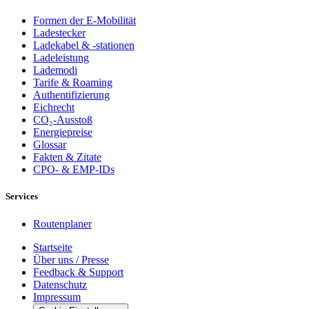
Formen der E-Mobilität
Ladestecker
Ladekabel & -stationen
Ladeleistung
Lademodi
Tarife & Roaming
Authentifizierung
Eichrecht
CO₂-Ausstoß
Energiepreise
Glossar
Fakten & Zitate
CPO- & EMP-IDs
Services
Routenplaner
Startseite
Über uns / Presse
Feedback & Support
Datenschutz
Impressum