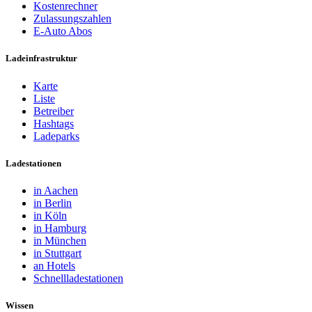
Kostenrechner
Zulassungszahlen
E-Auto Abos
Ladeinfrastruktur
Karte
Liste
Betreiber
Hashtags
Ladeparks
Ladestationen
in Aachen
in Berlin
in Köln
in Hamburg
in München
in Stuttgart
an Hotels
Schnellladestationen
Wissen