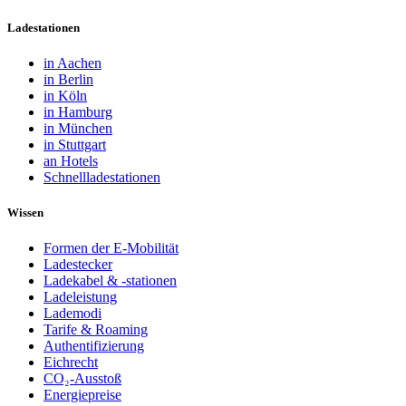
Ladestationen
in Aachen
in Berlin
in Köln
in Hamburg
in München
in Stuttgart
an Hotels
Schnellladestationen
Wissen
Formen der E-Mobilität
Ladestecker
Ladekabel & -stationen
Ladeleistung
Lademodi
Tarife & Roaming
Authentifizierung
Eichrecht
CO₂-Ausstoß
Energiepreise