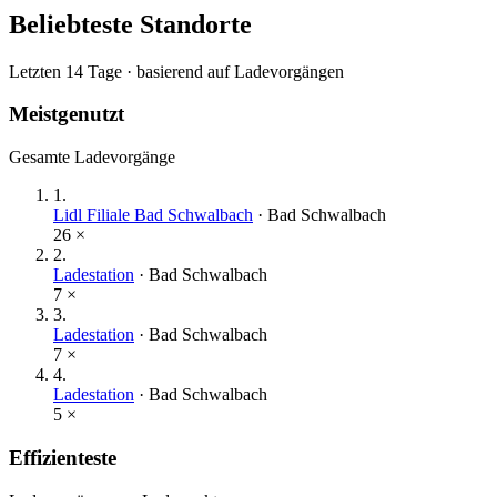
Beliebteste Standorte
Letzten 14 Tage · basierend auf Ladevorgängen
Meistgenutzt
Gesamte Ladevorgänge
1
.
Lidl Filiale Bad Schwalbach
·
Bad Schwalbach
26
×
2
.
Ladestation
·
Bad Schwalbach
7
×
3
.
Ladestation
·
Bad Schwalbach
7
×
4
.
Ladestation
·
Bad Schwalbach
5
×
Effizienteste