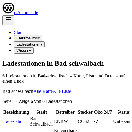
e-Stations.de
Start
Elektroautos
▾
Ladestationen
▾
Wissen
▾
Ladestationen in
Bad-schwalbach
6
Ladestation
en
in
Bad-schwalbach
– Karte, Liste und Details auf
einen Blick.
Bad-schwalbach
Alle Karte
Alle Liste
Seite
1
· Zeige
6
von
6
Ladestationen
Bezeichnung
Stadt
Betreiber
Stecker
Öko
24/7
Status
Bad
Ladestation
ENBW
CCS2
🌿
Unbekann
Schwalbach
Erneuerbare