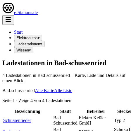
e-Stations.de
Start
Elektroautos
▾
Ladestationen
▾
Wissen
▾
Ladestationen in
Bad-schussenried
4
Ladestation
en
in
Bad-schussenried
– Karte, Liste und Details auf
einen Blick.
Bad-schussenried
Alle Karte
Alle Liste
Seite
1
· Zeige
4
von
4
Ladestationen
Bezeichnung
Stadt
Betreiber
Stecke
Bad
Elektro Keßler
Schussenrieder
Typ 2
Schussenried
GmbH
Bad
Schuko
T