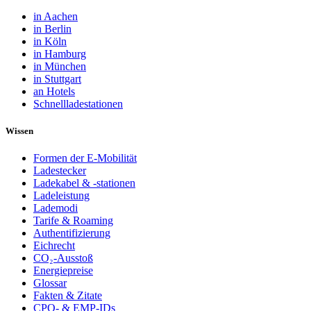
in Aachen
in Berlin
in Köln
in Hamburg
in München
in Stuttgart
an Hotels
Schnellladestationen
Wissen
Formen der E-Mobilität
Ladestecker
Ladekabel & -stationen
Ladeleistung
Lademodi
Tarife & Roaming
Authentifizierung
Eichrecht
CO₂-Ausstoß
Energiepreise
Glossar
Fakten & Zitate
CPO- & EMP-IDs