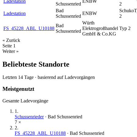
Ladestation
ENBW
Schussenried
2
Bad
Schuko
T
Ladestation
ENBW
Schussenried
2
Würth
Bad
FS_45228_ABL_U10188
Elektrogroßhandel
Typ 2
Schussenried
GmbH & Co.KG
« Zurück
Seite
1
Weiter »
Beliebteste Standorte
Letzten 14 Tage · basierend auf Ladevorgängen
Meistgenutzt
Gesamte Ladevorgänge
1
.
Schussenrieder
·
Bad Schussenried
7
×
2
.
FS_45228_ABL_U10188
·
Bad Schussenried