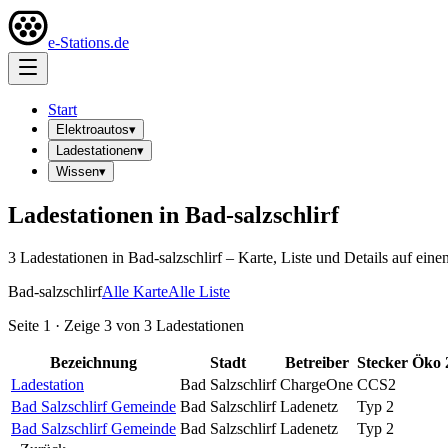
e-Stations.de
Start
Elektroautos
▾
Ladestationen
▾
Wissen
▾
Ladestationen in
Bad-salzschlirf
3
Ladestation
en
in
Bad-salzschlirf
– Karte, Liste und Details auf eine
Bad-salzschlirf
Alle Karte
Alle Liste
Seite
1
· Zeige
3
von
3
Ladestationen
Bezeichnung
Stadt
Betreiber
Stecker
Öko
Ladestation
Bad Salzschlirf
ChargeOne
CCS2
Bad Salzschlirf Gemeinde
Bad Salzschlirf
Ladenetz
Typ 2
Bad Salzschlirf Gemeinde
Bad Salzschlirf
Ladenetz
Typ 2