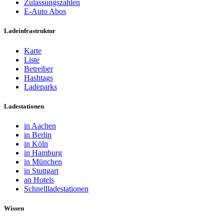
Zulassungszahlen
E-Auto Abos
Ladeinfrastruktur
Karte
Liste
Betreiber
Hashtags
Ladeparks
Ladestationen
in Aachen
in Berlin
in Köln
in Hamburg
in München
in Stuttgart
an Hotels
Schnellladestationen
Wissen