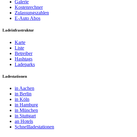
Galerie
Kostenrechner
Zulassungszahlen
E-Auto Abos
Ladeinfrastruktur
Karte
Liste
Betreiber
Hashtags
Ladeparks
Ladestationen
in Aachen
in Berlin
in Köln
in Hamburg
in München
in Stuttgart
an Hotels
Schnellladestationen