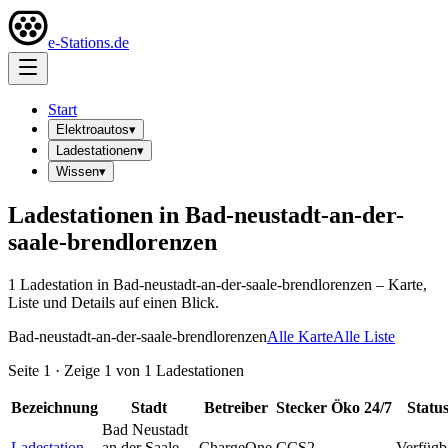
e-Stations.de
Start
Elektroautos
▾
Ladestationen
▾
Wissen
▾
Ladestationen in
Bad-neustadt-an-der-
saale-brendlorenzen
1
Ladestation
in
Bad-neustadt-an-der-saale-brendlorenzen
– Karte,
Liste und Details auf einen Blick.
Bad-neustadt-an-der-saale-brendlorenzen
Alle Karte
Alle Liste
Seite
1
· Zeige
1
von
1
Ladestationen
Bezeichnung
Stadt
Betreiber
Stecker
Öko
24/7
Statu
Bad Neustadt
Ladestation
an der Saale-
ChargeOne
CCS2
Verfügb