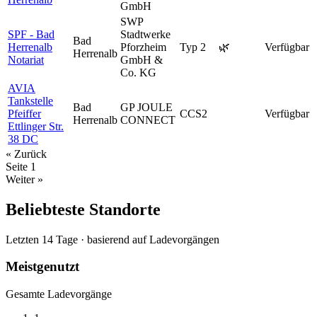
GmbH
SWP
SPF - Bad
Stadtwerke
Bad
Herrenalb
Pforzheim
Typ 2
🌿
Verfügbar
Herrenalb
Notariat
GmbH &
Co. KG
AVIA
Tankstelle
Bad
GP JOULE
Pfeiffer
CCS2
Verfügbar
Herrenalb
CONNECT
Ettlinger Str.
38 DC
« Zurück
Seite
1
Weiter »
Beliebteste Standorte
Letzten 14 Tage · basierend auf Ladevorgängen
Meistgenutzt
Gesamte Ladevorgänge