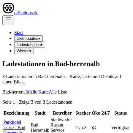
e-Stations.de
Start
Elektroautos
▾
Ladestationen
▾
Wissen
▾
Ladestationen in
Bad-herrenalb
3
Ladestation
en
in
Bad-herrenalb
– Karte, Liste und Details auf
einen Blick.
Bad-herrenalb
Alle Karte
Alle Liste
Seite
1
· Zeige
3
von
3
Ladestationen
Bezeichnung
Stadt
Betreiber
Stecker
Öko
24/7
Status
Stadtwerke
Parkhotel
Bad
Rastatt
Luise - Bad
Typ 2
🌿
Verfügbar
Herrenalb
Service
Herrenalb