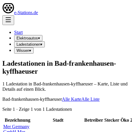
e-Stations.de
Start
Elektroautos
▾
Ladestationen
▾
Wissen
▾
Ladestationen in
Bad-frankenhausen-
kyffhaeuser
1
Ladestation
in
Bad-frankenhausen-kyffhaeuser
– Karte, Liste und
Details auf einen Blick.
Bad-frankenhausen-kyffhaeuser
Alle Karte
Alle Liste
Seite
1
· Zeige
1
von
1
Ladestationen
Bezeichnung
Stadt
Betreiber
Stecker
Öko
Mer Germany
GmbH Mer