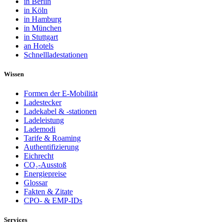
in Berlin
in Köln
in Hamburg
in München
in Stuttgart
an Hotels
Schnellladestationen
Wissen
Formen der E-Mobilität
Ladestecker
Ladekabel & -stationen
Ladeleistung
Lademodi
Tarife & Roaming
Authentifizierung
Eichrecht
CO₂-Ausstoß
Energiepreise
Glossar
Fakten & Zitate
CPO- & EMP-IDs
Services