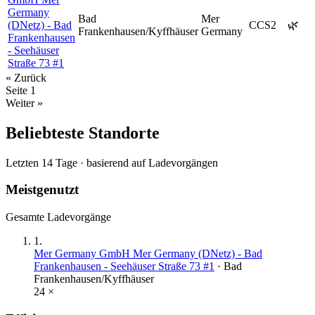
Germany
Bad
Mer
(DNetz) - Bad
CCS2
🌿
Frankenhausen/Kyffhäuser
Germany
Frankenhausen
- Seehäuser
Straße 73 #1
« Zurück
Seite
1
Weiter »
Beliebteste Standorte
Letzten 14 Tage · basierend auf Ladevorgängen
Meistgenutzt
Gesamte Ladevorgänge
1
.
Mer Germany GmbH Mer Germany (DNetz) - Bad
Frankenhausen - Seehäuser Straße 73 #1
·
Bad
Frankenhausen/Kyffhäuser
24
×