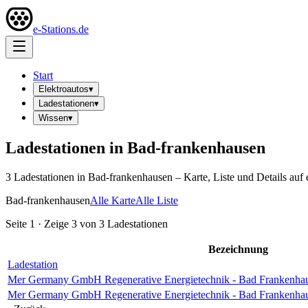
e-Stations.de
Start
Elektroautos
▾
Ladestationen
▾
Wissen
▾
Ladestationen in
Bad-frankenhausen
3
Ladestation
en
in
Bad-frankenhausen
– Karte, Liste und Details auf 
Bad-frankenhausen
Alle Karte
Alle Liste
Seite
1
· Zeige
3
von
3
Ladestationen
Bezeichnung
Ladestation
Mer Germany GmbH Regenerative Energietechnik - Bad Frankenhaus
Mer Germany GmbH Regenerative Energietechnik - Bad Frankenhau