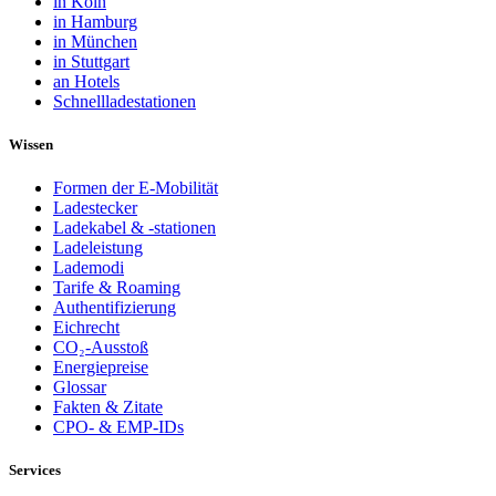
in Köln
in Hamburg
in München
in Stuttgart
an Hotels
Schnellladestationen
Wissen
Formen der E-Mobilität
Ladestecker
Ladekabel & -stationen
Ladeleistung
Lademodi
Tarife & Roaming
Authentifizierung
Eichrecht
CO₂-Ausstoß
Energiepreise
Glossar
Fakten & Zitate
CPO- & EMP-IDs
Services