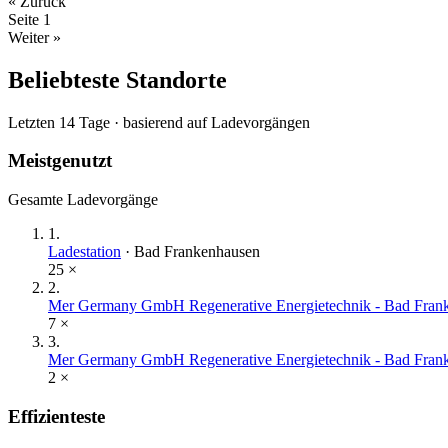
« Zurück
Seite
1
Weiter »
Beliebteste Standorte
Letzten 14 Tage · basierend auf Ladevorgängen
Meistgenutzt
Gesamte Ladevorgänge
1
.
Ladestation
·
Bad Frankenhausen
25
×
2
.
Mer Germany GmbH Regenerative Energietechnik - Bad Frank
7
×
3
.
Mer Germany GmbH Regenerative Energietechnik - Bad Franke
2
×
Effizienteste