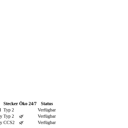
Stecker
Öko
24/7
Status
H
Typ 2
Verfügbar
y
Typ 2
🌿
Verfügbar
y
CCS2
🌿
Verfügbar