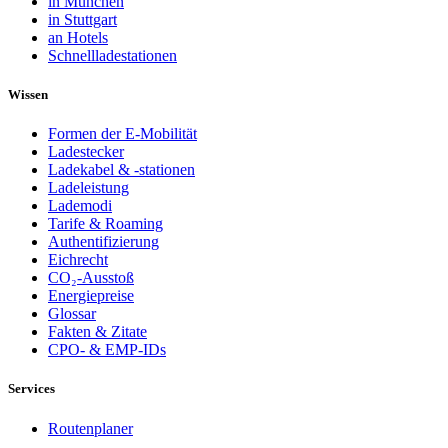
in München
in Stuttgart
an Hotels
Schnellladestationen
Wissen
Formen der E-Mobilität
Ladestecker
Ladekabel & -stationen
Ladeleistung
Lademodi
Tarife & Roaming
Authentifizierung
Eichrecht
CO₂-Ausstoß
Energiepreise
Glossar
Fakten & Zitate
CPO- & EMP-IDs
Services
Routenplaner