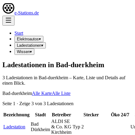
e-Stations.de
Start
Elektroautos
▾
Ladestationen
▾
Wissen
▾
Ladestationen in
Bad-duerkheim
3
Ladestation
en
in
Bad-duerkheim
– Karte, Liste und Details auf
einen Blick.
Bad-duerkheim
Alle Karte
Alle Liste
Seite
1
· Zeige
3
von
3
Ladestationen
Bezeichnung
Stadt
Betreiber
Stecker
Öko
24/7
ALDI SE
Bad
Ladestation
& Co. KG
Typ 2
U
Dürkheim
Kirchheim