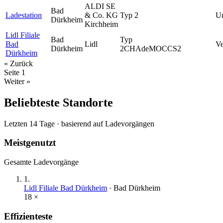
ALDI SE
Bad
Ladestation
& Co. KG
Typ 2
U
Dürkheim
Kirchheim
Lidl Filiale
Bad
Typ
Bad
Lidl
Ve
Dürkheim
2
CHAdeMO
CCS2
Dürkheim
« Zurück
Seite
1
Weiter »
Beliebteste Standorte
Letzten 14 Tage · basierend auf Ladevorgängen
Meistgenutzt
Gesamte Ladevorgänge
1
.
Lidl Filiale Bad Dürkheim
·
Bad Dürkheim
18
×
Effizienteste