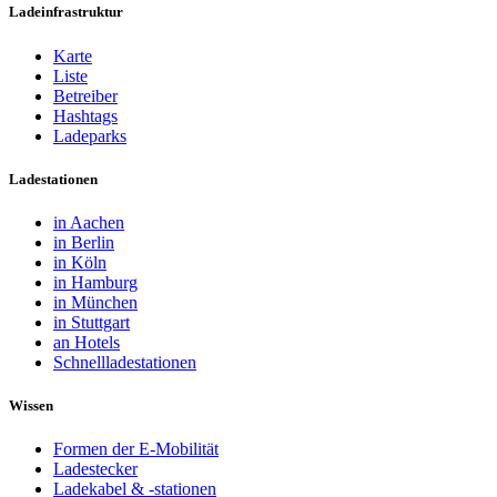
Ladeinfrastruktur
Karte
Liste
Betreiber
Hashtags
Ladeparks
Ladestationen
in Aachen
in Berlin
in Köln
in Hamburg
in München
in Stuttgart
an Hotels
Schnellladestationen
Wissen
Formen der E-Mobilität
Ladestecker
Ladekabel & -stationen