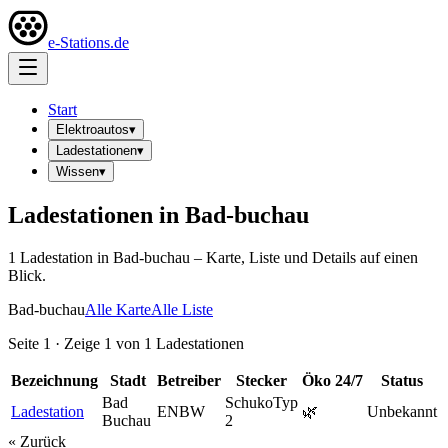
e-Stations.de
Start
Elektroautos
▾
Ladestationen
▾
Wissen
▾
Ladestationen in
Bad-buchau
1
Ladestation
in
Bad-buchau
– Karte, Liste und Details auf einen
Blick.
Bad-buchau
Alle Karte
Alle Liste
Seite
1
· Zeige
1
von
1
Ladestationen
Bezeichnung
Stadt
Betreiber
Stecker
Öko
24/7
Status
Bad
Schuko
Typ
Ladestation
ENBW
🌿
Unbekannt
Buchau
2
« Zurück