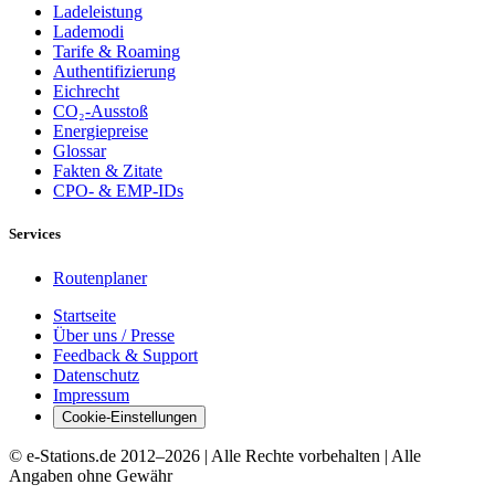
Ladeleistung
Lademodi
Tarife & Roaming
Authentifizierung
Eichrecht
CO₂-Ausstoß
Energiepreise
Glossar
Fakten & Zitate
CPO- & EMP-IDs
Services
Routenplaner
Startseite
Über uns / Presse
Feedback & Support
Datenschutz
Impressum
Cookie-Einstellungen
© e-Stations.de 2012–
2026
| Alle Rechte vorbehalten | Alle
Angaben ohne Gewähr