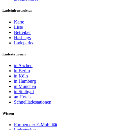
Ladeinfrastruktur
Karte
Liste
Betreiber
Hashtags
Ladeparks
Ladestationen
in Aachen
in Berlin
in Köln
in Hamburg
in München
in Stuttgart
an Hotels
Schnellladestationen
Wissen
Formen der E-Mobilität
Ladestecker