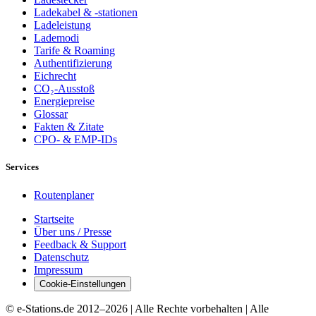
Ladekabel & -stationen
Ladeleistung
Lademodi
Tarife & Roaming
Authentifizierung
Eichrecht
CO₂-Ausstoß
Energiepreise
Glossar
Fakten & Zitate
CPO- & EMP-IDs
Services
Routenplaner
Startseite
Über uns / Presse
Feedback & Support
Datenschutz
Impressum
Cookie-Einstellungen
© e-Stations.de 2012–
2026
| Alle Rechte vorbehalten | Alle