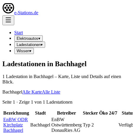
e-Stations.de
Start
Elektroautos
▾
Ladestationen
▾
Wissen
▾
Ladestationen in
Bachhagel
1
Ladestation
in
Bachhagel
– Karte, Liste und Details auf einen
Blick.
Bachhagel
Alle Karte
Alle Liste
Seite
1
· Zeige
1
von
1
Ladestationen
Bezeichnung
Stadt
Betreiber
Stecker
Öko
24/7
Statu
EnBW ODR
EnBW
Kirchplatz
Bachhagel
Ostwürttemberg
Typ 2
Verfügb
Bachhagel
DonauRies AG