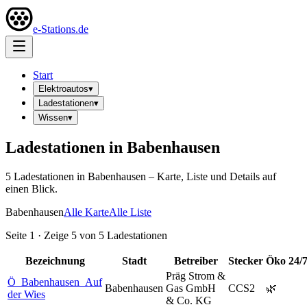
e-Stations.de
Start
Elektroautos
▾
Ladestationen
▾
Wissen
▾
Ladestationen in
Babenhausen
5
Ladestation
en
in
Babenhausen
– Karte, Liste und Details auf
einen Blick.
Babenhausen
Alle Karte
Alle Liste
Seite
1
· Zeige
5
von
5
Ladestationen
Bezeichnung
Stadt
Betreiber
Stecker
Öko
24/
Präg Strom &
Ö_Babenhausen_Auf
Babenhausen
Gas GmbH
CCS2
🌿
der Wies
& Co. KG