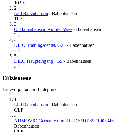
102
×
2
.
Lidl Babenhausen
·
Babenhausen
11
×
3
.
Ö_Babenhausen_Auf der Wies
·
Babenhausen
5
×
4
.
DILO Trainingscenter, G25
·
Babenhausen
2
×
5
.
DILO Haupteingang , G5
·
Babenhausen
2
×
Effizienteste
Ladevorgänge pro Ladepunkt
1
.
Lidl Babenhausen
·
Babenhausen
6
/LP
2
.
AUMOVIO Germany GmbH - DE*DES*E1003346
·
Babenhausen
6
/LP