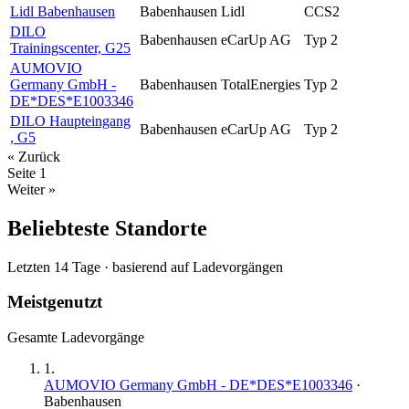
Lidl Babenhausen
Babenhausen
Lidl
CCS2
DILO
Babenhausen
eCarUp AG
Typ 2
Trainingscenter, G25
AUMOVIO
Germany GmbH -
Babenhausen
TotalEnergies
Typ 2
DE*DES*E1003346
DILO Haupteingang
Babenhausen
eCarUp AG
Typ 2
, G5
« Zurück
Seite
1
Weiter »
Beliebteste Standorte
Letzten 14 Tage · basierend auf Ladevorgängen
Meistgenutzt
Gesamte Ladevorgänge
1
.
AUMOVIO Germany GmbH - DE*DES*E1003346
·
Babenhausen