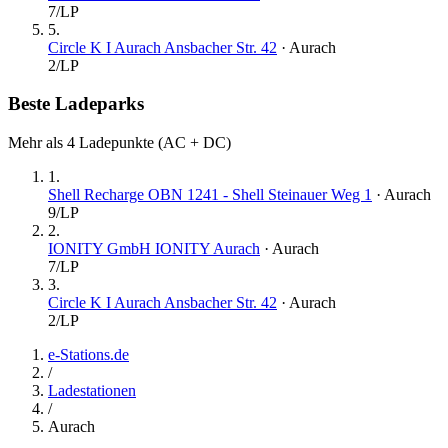
7
/LP
5
.
Circle K I Aurach Ansbacher Str. 42
·
Aurach
2
/LP
Beste Ladeparks
Mehr als 4 Ladepunkte (AC + DC)
1
.
Shell Recharge OBN 1241 - Shell Steinauer Weg 1
·
Aurach
9
/LP
2
.
IONITY GmbH IONITY Aurach
·
Aurach
7
/LP
3
.
Circle K I Aurach Ansbacher Str. 42
·
Aurach
2
/LP
e-Stations.de
/
Ladestationen
/
Aurach