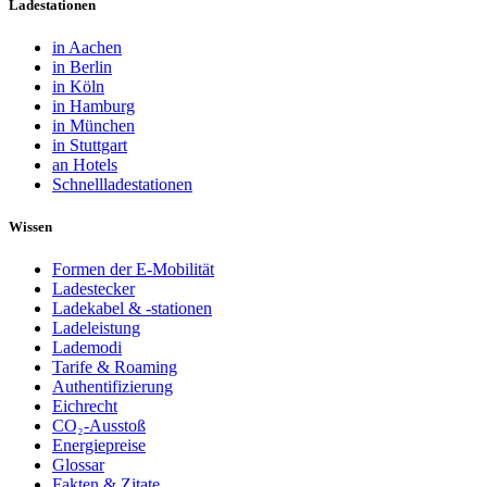
Ladestationen
in Aachen
in Berlin
in Köln
in Hamburg
in München
in Stuttgart
an Hotels
Schnellladestationen
Wissen
Formen der E-Mobilität
Ladestecker
Ladekabel & -stationen
Ladeleistung
Lademodi
Tarife & Roaming
Authentifizierung
Eichrecht
CO₂-Ausstoß
Energiepreise
Glossar
Fakten & Zitate