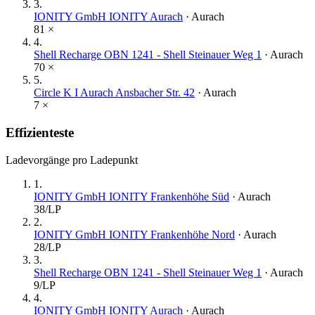
3
.
IONITY GmbH IONITY Aurach
·
Aurach
81
×
4
.
Shell Recharge OBN 1241 - Shell Steinauer Weg 1
·
Aurach
70
×
5
.
Circle K I Aurach Ansbacher Str. 42
·
Aurach
7
×
Effizienteste
Ladevorgänge pro Ladepunkt
1
.
IONITY GmbH IONITY Frankenhöhe Süd
·
Aurach
38
/LP
2
.
IONITY GmbH IONITY Frankenhöhe Nord
·
Aurach
28
/LP
3
.
Shell Recharge OBN 1241 - Shell Steinauer Weg 1
·
Aurach
9
/LP
4
.
IONITY GmbH IONITY Aurach
·
Aurach