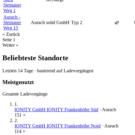
Steinauer
Weg 1
Aurach -
Steinauer
Aurach
solid GmbH
Typ 2
🌿
Weg 15
« Zurück
Seite
1
Weiter »
Beliebteste Standorte
Letzten 14 Tage · basierend auf Ladevorgängen
Meistgenutzt
Gesamte Ladevorgänge
1
.
IONITY GmbH IONITY Frankenhöhe Süd
·
Aurach
151
×
2
.
IONITY GmbH IONITY Frankenhöhe Nord
·
Aurach
114
×