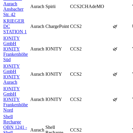
Aurach
Aurach
Spirii
CCS2
CHAdeMO
Ansbacher
Str. 42
KRIEGER
DC
Aurach
ChargePoint
CCS2
🌿
STATION 1
IONITY
GmbH
IONITY
Aurach
IONITY
CCS2
🌿
Frankenhöhe
Süd
IONITY
GmbH
Aurach
IONITY
CCS2
🌿
IONITY
Aurach
IONITY
GmbH
IONITY
Aurach
IONITY
CCS2
🌿
Frankenhöhe
Nord
Shell
Recharge
OBN 1241 -
Shell
Aurach
CCS2
Shell
Recharge