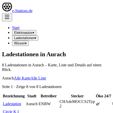
e-Stations.de
Start
Elektroautos
▾
Ladestationen
▾
Wissen
▾
Ladestationen in
Aurach
8
Ladestation
en
in
Aurach
– Karte, Liste und Details auf einen
Blick.
Aurach
Alle Karte
Alle Liste
Seite
1
· Zeige
8
von
8
Ladestationen
Bezeichnung
Stadt
Betreiber
Stecker
Öko
24/7
CHAdeMO
CCS2
Typ
Ladestation
Aurach
ENBW
🌿
2
Circle K I