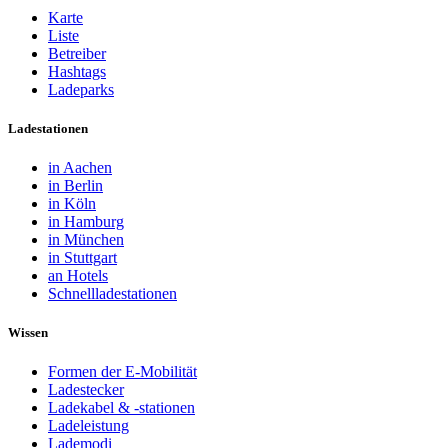
Karte
Liste
Betreiber
Hashtags
Ladeparks
Ladestationen
in Aachen
in Berlin
in Köln
in Hamburg
in München
in Stuttgart
an Hotels
Schnellladestationen
Wissen
Formen der E-Mobilität
Ladestecker
Ladekabel & -stationen
Ladeleistung
Lademodi