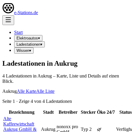
e-Stations.de
Start
Elektroautos
▾
Ladestationen
▾
Wissen
▾
Ladestationen in
Aukrug
4
Ladestation
en
in
Aukrug
– Karte, Liste und Details auf einen
Blick.
Aukrug
Alle Karte
Alle Liste
Seite
1
· Zeige
4
von
4
Ladestationen
Bezeichnung
Stadt
Betreiber
Stecker
Öko
24/7
Status
Alte
Kaffeewirtschaft
nonoxx pro
Aukrug GmbH &
Aukrug
Typ 2
🌿
Verfügb
GmbH