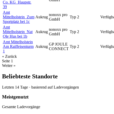
Co. KG_Haupstr.
39
Amt
nonoxx pro
Mittelholstein_Zum
Aukrug
Typ 2
Verfügb
GmbH
Sportplatz bei 1c
Amt
nonoxx pro
Mittelholstein_Nat
Aukrug
Typ 2
Verfügb
GmbH
Ole Hus bei 1b
Amt Mittelholstein
GP JOULE
Am Raiffeisenturm
Aukrug
Typ 2
Verfügb
CONNECT
1
« Zurück
Seite
1
Weiter »
Beliebteste Standorte
Letzten 14 Tage · basierend auf Ladevorgängen
Meistgenutzt
Gesamte Ladevorgänge