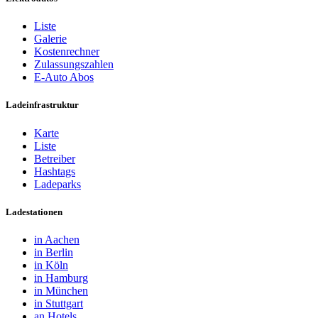
Liste
Galerie
Kostenrechner
Zulassungszahlen
E-Auto Abos
Ladeinfrastruktur
Karte
Liste
Betreiber
Hashtags
Ladeparks
Ladestationen
in Aachen
in Berlin
in Köln
in Hamburg
in München
in Stuttgart
an Hotels