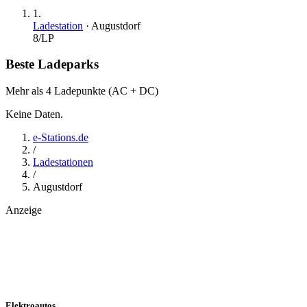
1
.
Ladestation
·
Augustdorf
8
/LP
Beste Ladeparks
Mehr als 4 Ladepunkte (AC + DC)
Keine Daten.
e-Stations.de
/
Ladestationen
/
Augustdorf
Anzeige
Elektroautos