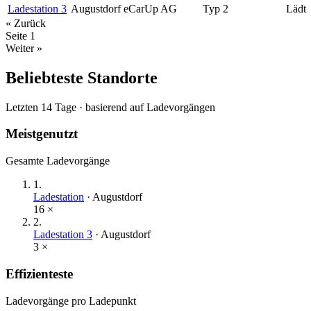
Ladestation 3
Augustdorf
eCarUp AG
Typ 2
Lädt
« Zurück
Seite
1
Weiter »
Beliebteste Standorte
Letzten 14 Tage · basierend auf Ladevorgängen
Meistgenutzt
Gesamte Ladevorgänge
1
.
Ladestation
·
Augustdorf
16
×
2
.
Ladestation 3
·
Augustdorf
3
×
Effizienteste
Ladevorgänge pro Ladepunkt