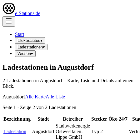
e-Stations.de
Start
Elektroautos
▾
Ladestationen
▾
Wissen
▾
Ladestationen in
Augustdorf
2
Ladestation
en
in
Augustdorf
– Karte, Liste und Details auf einen
Blick.
Augustdorf
Alle Karte
Alle Liste
Seite
1
· Zeige
2
von
2
Ladestationen
Bezeichnung
Stadt
Betreiber
Stecker
Öko
24/7
Sta
Stadtwerkenergie
Ladestation
Augustdorf
Ostwestfalen-
Typ 2
Verfü
Lippe GmbH