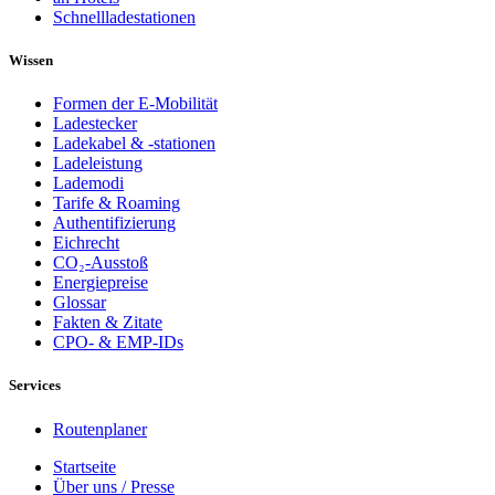
Schnellladestationen
Wissen
Formen der E-Mobilität
Ladestecker
Ladekabel & -stationen
Ladeleistung
Lademodi
Tarife & Roaming
Authentifizierung
Eichrecht
CO₂-Ausstoß
Energiepreise
Glossar
Fakten & Zitate
CPO- & EMP-IDs
Services
Routenplaner
Startseite
Über uns / Presse