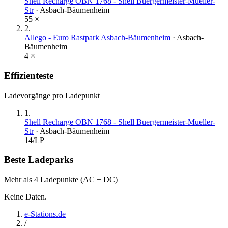
Shell Recharge OBN 1768 - Shell Buergermeister-Mueller-
Str
·
Asbach-Bäumenheim
55
×
2
.
Allego - Euro Rastpark Asbach-Bäumenheim
·
Asbach-
Bäumenheim
4
×
Effizienteste
Ladevorgänge pro Ladepunkt
1
.
Shell Recharge OBN 1768 - Shell Buergermeister-Mueller-
Str
·
Asbach-Bäumenheim
14
/LP
Beste Ladeparks
Mehr als 4 Ladepunkte (AC + DC)
Keine Daten.
e-Stations.de
/