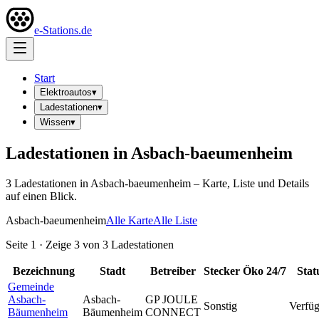
e-Stations.de
Start
Elektroautos
▾
Ladestationen
▾
Wissen
▾
Ladestationen in
Asbach-baeumenheim
3
Ladestation
en
in
Asbach-baeumenheim
– Karte, Liste und Details
auf einen Blick.
Asbach-baeumenheim
Alle Karte
Alle Liste
Seite
1
· Zeige
3
von
3
Ladestationen
Bezeichnung
Stadt
Betreiber
Stecker
Öko
24/7
Stat
Gemeinde
Asbach-
Asbach-
GP JOULE
Sonstig
Verfüg
Bäumenheim
Bäumenheim
CONNECT