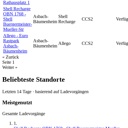
Rathausplatz 1
Shell Recharge
OBN 1768 -
Asbach-
Shell
Shell
CCS2
Verfüg
Bäumenheim
Recharge
Buergermeister-
Mueller-Str
Allego - Euro
Rastpark
Asbach-
Allego
CCS2
Verfüg
Asbach-
Bäumenheim
Bäumenheim
« Zurück
Seite
1
Weiter »
Beliebteste Standorte
Letzten 14 Tage · basierend auf Ladevorgängen
Meistgenutzt
Gesamte Ladevorgänge
1
.