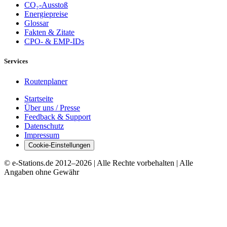
CO₂-Ausstoß
Energiepreise
Glossar
Fakten & Zitate
CPO- & EMP-IDs
Services
Routenplaner
Startseite
Über uns / Presse
Feedback & Support
Datenschutz
Impressum
Cookie-Einstellungen
© e-Stations.de 2012–
2026
| Alle Rechte vorbehalten | Alle
Angaben ohne Gewähr