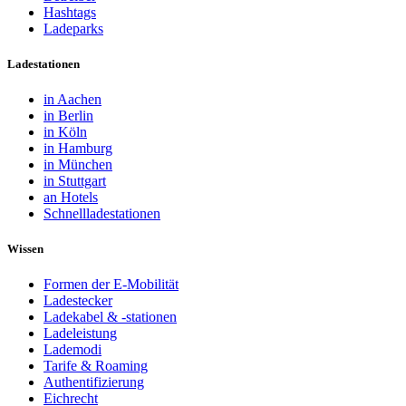
Hashtags
Ladeparks
Ladestationen
in Aachen
in Berlin
in Köln
in Hamburg
in München
in Stuttgart
an Hotels
Schnellladestationen
Wissen
Formen der E-Mobilität
Ladestecker
Ladekabel & -stationen
Ladeleistung
Lademodi
Tarife & Roaming
Authentifizierung
Eichrecht