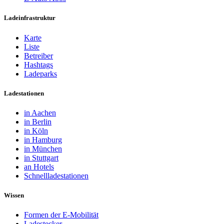
Ladeinfrastruktur
Karte
Liste
Betreiber
Hashtags
Ladeparks
Ladestationen
in Aachen
in Berlin
in Köln
in Hamburg
in München
in Stuttgart
an Hotels
Schnellladestationen
Wissen
Formen der E-Mobilität
Ladestecker