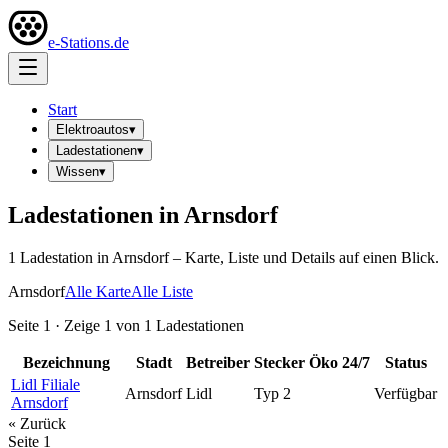
e-Stations.de
Start
Elektroautos
▾
Ladestationen
▾
Wissen
▾
Ladestationen in
Arnsdorf
1
Ladestation
in
Arnsdorf
– Karte, Liste und Details auf einen Blick.
Arnsdorf
Alle Karte
Alle Liste
Seite
1
· Zeige
1
von
1
Ladestationen
Bezeichnung
Stadt
Betreiber
Stecker
Öko
24/7
Status
Lidl Filiale
Arnsdorf
Lidl
Typ 2
Verfügbar
Arnsdorf
« Zurück
Seite
1