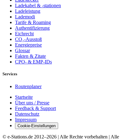
Ladekabel & -stationen
Ladeleistung
Lademodi
Tarife & Roaming
Authentifizierung
Eichrecht
CO₂-Ausstoß
Energiepreise
Glossar
Fakten & Zitate
CPO- & EMP-IDs
Services
Routenplaner
Startseite
Über uns / Presse
Feedback & Support
Datenschutz
Impressum
Cookie-Einstellungen
© e-Stations.de 2012–
2026
| Alle Rechte vorbehalten | Alle