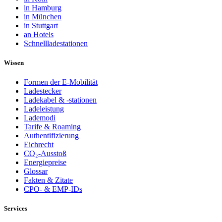
in Hamburg
in München
in Stuttgart
an Hotels
Schnellladestationen
Wissen
Formen der E-Mobilität
Ladestecker
Ladekabel & -stationen
Ladeleistung
Lademodi
Tarife & Roaming
Authentifizierung
Eichrecht
CO₂-Ausstoß
Energiepreise
Glossar
Fakten & Zitate
CPO- & EMP-IDs
Services