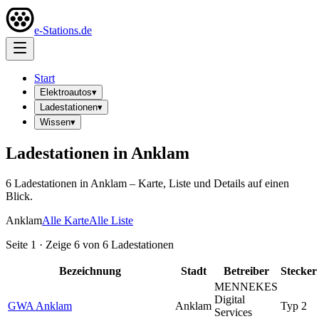
e-Stations.de
Start
Elektroautos
▾
Ladestationen
▾
Wissen
▾
Ladestationen in
Anklam
6
Ladestation
en
in
Anklam
– Karte, Liste und Details auf einen
Blick.
Anklam
Alle Karte
Alle Liste
Seite
1
· Zeige
6
von
6
Ladestationen
Bezeichnung
Stadt
Betreiber
Stecker
MENNEKES
Digital
GWA Anklam
Anklam
Typ 2
Services