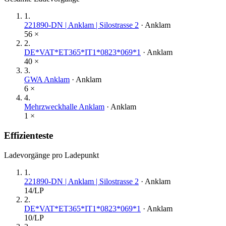
1
.
221890-DN | Anklam | Silostrasse 2
·
Anklam
56
×
2
.
DE*VAT*ET365*IT1*0823*069*1
·
Anklam
40
×
3
.
GWA Anklam
·
Anklam
6
×
4
.
Mehrzweckhalle Anklam
·
Anklam
1
×
Effizienteste
Ladevorgänge pro Ladepunkt
1
.
221890-DN | Anklam | Silostrasse 2
·
Anklam
14
/LP
2
.
DE*VAT*ET365*IT1*0823*069*1
·
Anklam
10
/LP