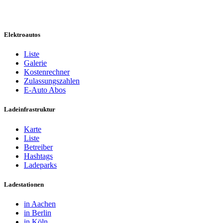
Elektroautos
Liste
Galerie
Kostenrechner
Zulassungszahlen
E-Auto Abos
Ladeinfrastruktur
Karte
Liste
Betreiber
Hashtags
Ladeparks
Ladestationen
in Aachen
in Berlin
in Köln