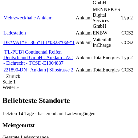
GmbH
MENNEKES
Digital
Mehrzweckhalle Anklam
Anklam
Typ 2
Services
GmbH
Ladestation
Anklam
ENBW
CCS2
Vattenfall
DE*VAT*ET365*IT1*0823*069*1
Anklam
CCS2
InCharge
[FL-PUB] Continental Reifen
Deutschland GmbH - Anklam - AC
Anklam
TotalEnergies
Typ 2
- Eichrecht - TCSD-E1004837
221890-DN | Anklam | Silostrasse 2
Anklam
TotalEnergies
CCS2
« Zurück
Seite
1
Weiter »
Beliebteste Standorte
Letzten 14 Tage · basierend auf Ladevorgängen
Meistgenutzt
Gesamte Ladevorgänge