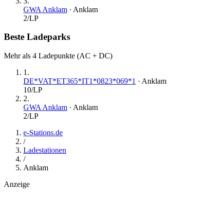
3
.
GWA Anklam
·
Anklam
2
/LP
Beste Ladeparks
Mehr als 4 Ladepunkte (AC + DC)
1
.
DE*VAT*ET365*IT1*0823*069*1
·
Anklam
10
/LP
2
.
GWA Anklam
·
Anklam
2
/LP
e-Stations.de
/
Ladestationen
/
Anklam
Anzeige