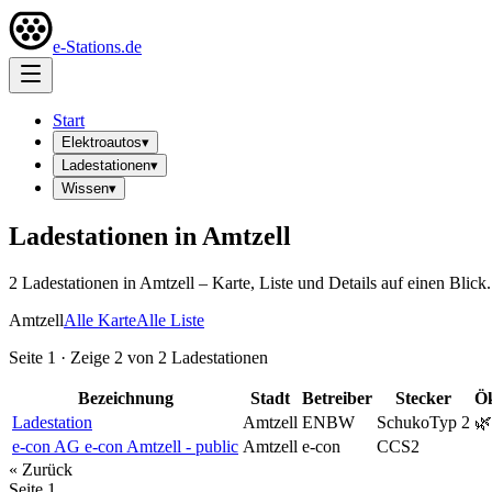
e-Stations.de
Start
Elektroautos
▾
Ladestationen
▾
Wissen
▾
Ladestationen in
Amtzell
2
Ladestation
en
in
Amtzell
– Karte, Liste und Details auf einen Blick.
Amtzell
Alle Karte
Alle Liste
Seite
1
· Zeige
2
von
2
Ladestationen
Bezeichnung
Stadt
Betreiber
Stecker
Ö
Ladestation
Amtzell
ENBW
Schuko
Typ 2
🌿
e-con AG e-con Amtzell - public
Amtzell
e-con
CCS2
« Zurück
Seite
1