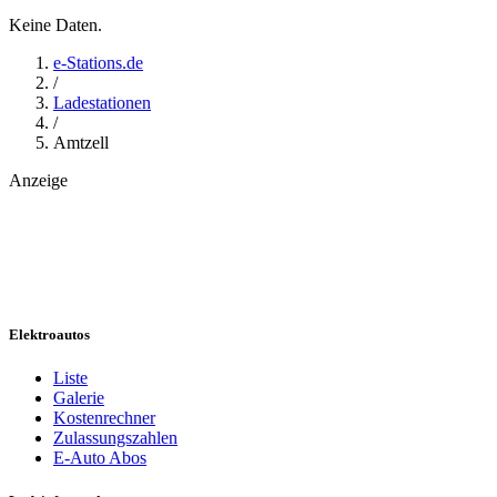
Keine Daten.
e-Stations.de
/
Ladestationen
/
Amtzell
Anzeige
Elektroautos
Liste
Galerie
Kostenrechner
Zulassungszahlen
E-Auto Abos