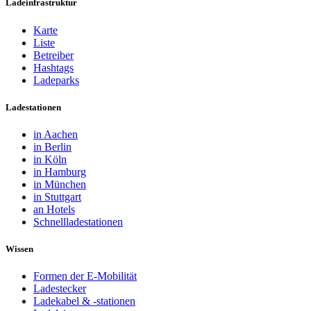
Ladeinfrastruktur
Karte
Liste
Betreiber
Hashtags
Ladeparks
Ladestationen
in Aachen
in Berlin
in Köln
in Hamburg
in München
in Stuttgart
an Hotels
Schnellladestationen
Wissen
Formen der E-Mobilität
Ladestecker
Ladekabel & -stationen