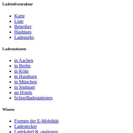
Ladeinfrastruktur
Karte
Liste
Betreiber
Hashtags
Ladeparks
Ladestationen
in Aachen
in Berlin
in Köln
in Hamburg
in München
in Stuttgart
an Hotels
Schnellladestationen
Wissen
Formen der E-Mobilität
Ladestecker
Ladekabel & -stationen