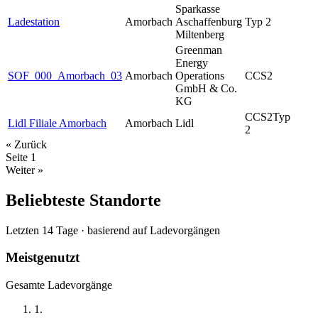
Sparkasse
Ladestation
Amorbach
Aschaffenburg
Typ 2
Miltenberg
Greenman
Energy
SOF_000_Amorbach_03
Amorbach
Operations
CCS2
GmbH & Co.
KG
CCS2
Typ
Lidl Filiale Amorbach
Amorbach
Lidl
2
« Zurück
Seite
1
Weiter »
Beliebteste Standorte
Letzten 14 Tage · basierend auf Ladevorgängen
Meistgenutzt
Gesamte Ladevorgänge
1
.