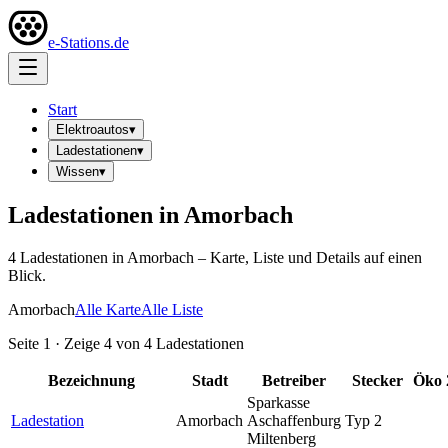
e-Stations.de
Start
Elektroautos
▾
Ladestationen
▾
Wissen
▾
Ladestationen in
Amorbach
4
Ladestation
en
in
Amorbach
– Karte, Liste und Details auf einen
Blick.
Amorbach
Alle Karte
Alle Liste
Seite
1
· Zeige
4
von
4
Ladestationen
Bezeichnung
Stadt
Betreiber
Stecker
Öko
Sparkasse
Ladestation
Amorbach
Aschaffenburg
Typ 2
Miltenberg