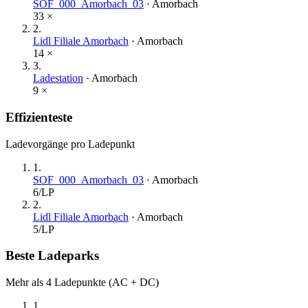
SOF_000_Amorbach_03
·
Amorbach
33
×
2
.
Lidl Filiale Amorbach
·
Amorbach
14
×
3
.
Ladestation
·
Amorbach
9
×
Effizienteste
Ladevorgänge pro Ladepunkt
1
.
SOF_000_Amorbach_03
·
Amorbach
6
/LP
2
.
Lidl Filiale Amorbach
·
Amorbach
5
/LP
Beste Ladeparks
Mehr als 4 Ladepunkte (AC + DC)
1
.