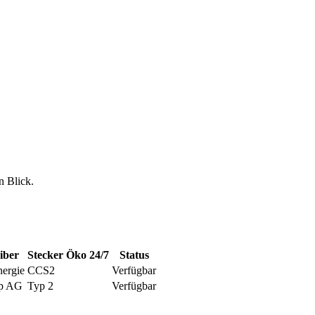
n Blick.
iber
Stecker
Öko
24/7
Status
nergie
CCS2
Verfügbar
p AG
Typ 2
Verfügbar