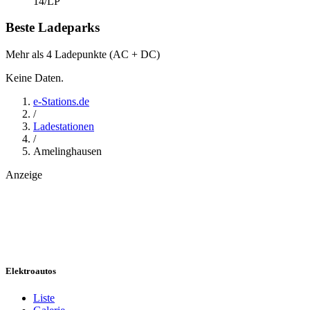
14
/LP
Beste Ladeparks
Mehr als 4 Ladepunkte (AC + DC)
Keine Daten.
e-Stations.de
/
Ladestationen
/
Amelinghausen
Anzeige
Elektroautos
Liste