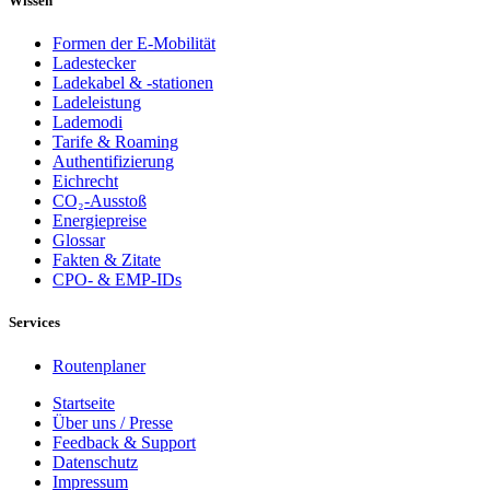
Wissen
Formen der E-Mobilität
Ladestecker
Ladekabel & -stationen
Ladeleistung
Lademodi
Tarife & Roaming
Authentifizierung
Eichrecht
CO₂-Ausstoß
Energiepreise
Glossar
Fakten & Zitate
CPO- & EMP-IDs
Services
Routenplaner
Startseite
Über uns / Presse
Feedback & Support
Datenschutz
Impressum