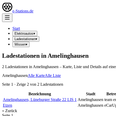
e-Stations.de
Start
Elektroautos
▾
Ladestationen
▾
Wissen
▾
Ladestationen in
Amelinghausen
2
Ladestation
en
in
Amelinghausen
– Karte, Liste und Details auf eine
Amelinghausen
Alle Karte
Alle Liste
Seite
1
· Zeige
2
von
2
Ladestationen
Bezeichnung
Stadt
Betre
Amelinghausen, Lüneburger Straße 22 LIS 1
Amelinghausen
team e
Etzen
Amelinghausen
eCarU
« Zurück
Seite
1