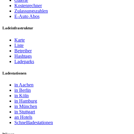
Galerie
Kostenrechner
Zulassungszahlen
E-Auto Abos
Ladeinfrastruktur
Karte
Liste
Betreiber
Hashtags
Ladeparks
Ladestationen
in Aachen
in Berlin
in Köln
in Hamburg
in München
in Stuttgart
an Hotels
Schnellladestationen