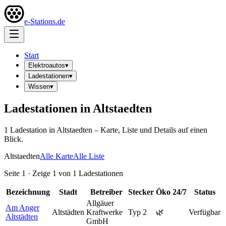
e-Stations.de
Start
Elektroautos
▾
Ladestationen
▾
Wissen
▾
Ladestationen in
Altstaedten
1
Ladestation
in
Altstaedten
– Karte, Liste und Details auf einen
Blick.
Altstaedten
Alle Karte
Alle Liste
Seite
1
· Zeige
1
von
1
Ladestationen
Bezeichnung
Stadt
Betreiber
Stecker
Öko
24/7
Status
Allgäuer
Am Anger
Altstädten
Kraftwerke
Typ 2
🌿
Verfügbar
Altstädten
GmbH