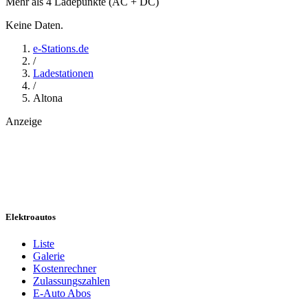
Mehr als 4 Ladepunkte (AC + DC)
Keine Daten.
e-Stations.de
/
Ladestationen
/
Altona
Anzeige
Elektroautos
Liste
Galerie
Kostenrechner
Zulassungszahlen
E-Auto Abos