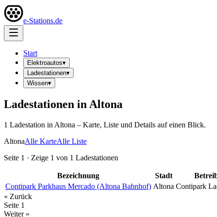
e-Stations.de
Start
Elektroautos
▾
Ladestationen
▾
Wissen
▾
Ladestationen in
Altona
1
Ladestation
in
Altona
– Karte, Liste und Details auf einen Blick.
Altona
Alle Karte
Alle Liste
Seite
1
· Zeige
1
von
1
Ladestationen
Bezeichnung
Stadt
Betrei
Contipark Parkhaus Mercado (Altona Bahnhof)
Altona
Contipark La
« Zurück
Seite
1
Weiter »