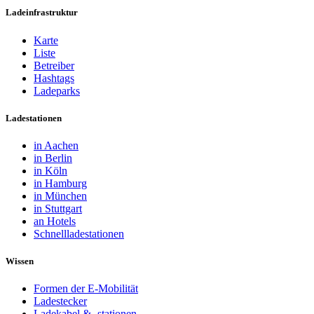
Ladeinfrastruktur
Karte
Liste
Betreiber
Hashtags
Ladeparks
Ladestationen
in Aachen
in Berlin
in Köln
in Hamburg
in München
in Stuttgart
an Hotels
Schnellladestationen
Wissen
Formen der E-Mobilität
Ladestecker
Ladekabel & -stationen