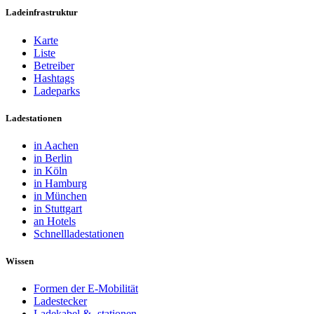
Ladeinfrastruktur
Karte
Liste
Betreiber
Hashtags
Ladeparks
Ladestationen
in Aachen
in Berlin
in Köln
in Hamburg
in München
in Stuttgart
an Hotels
Schnellladestationen
Wissen
Formen der E-Mobilität
Ladestecker
Ladekabel & -stationen