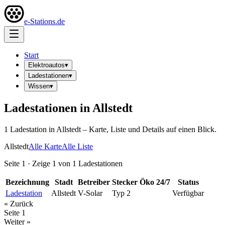
e-Stations.de
Start
Elektroautos
▾
Ladestationen
▾
Wissen
▾
Ladestationen in
Allstedt
1
Ladestation
in
Allstedt
– Karte, Liste und Details auf einen Blick.
Allstedt
Alle Karte
Alle Liste
Seite
1
· Zeige
1
von
1
Ladestationen
Bezeichnung
Stadt
Betreiber
Stecker
Öko
24/7
Status
Ladestation
Allstedt
V-Solar
Typ 2
Verfügbar
« Zurück
Seite
1
Weiter »