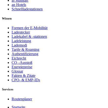
in Stuttgart
an Hotels
Schnellladestationen
Wissen
Formen der E-Mobilität
Ladestecker
Ladekabel & -stationen
Ladeleistung
Lademodi
Tarife & Roaming
Authentifizierung
Eichrecht
CO₂-Ausstoß
Energiepreise
Glossar
Fakten & Zitate
CPO- & EMP-IDs
Services
Routenplaner
Startseite