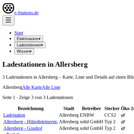
e-Stations.de
Start
Elektroautos
▾
Ladestationen
▾
Wissen
▾
Ladestationen in
Allersberg
3
Ladestation
en
in
Allersberg
– Karte, Liste und Details auf einen Bli
Allersberg
Alle Karte
Alle Liste
Seite
1
· Zeige
3
von
3
Ladestationen
Bezeichnung
Stadt
Betreiber
Stecker
Öko
2
Ladestation
Allersberg
ENBW
CCS2
🌿
Allersberg - Hilpoltsteinerstr.
Allersberg
solid GmbH
Typ 2
🌿
Allersberg - Grashof
Allersberg
solid GmbH
Typ 2
🌿