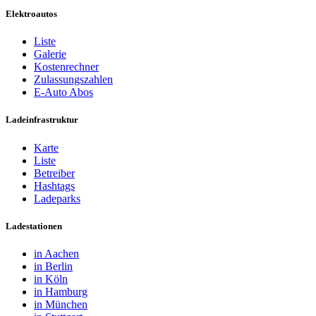
Elektroautos
Liste
Galerie
Kostenrechner
Zulassungszahlen
E-Auto Abos
Ladeinfrastruktur
Karte
Liste
Betreiber
Hashtags
Ladeparks
Ladestationen
in Aachen
in Berlin
in Köln
in Hamburg
in München