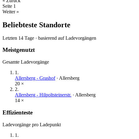
« Zurück
Seite
1
Weiter »
Beliebteste Standorte
Letzten 14 Tage · basierend auf Ladevorgängen
Meistgenutzt
Gesamte Ladevorgänge
1
.
Allersberg - Grashof
·
Allersberg
20
×
2
.
Allersberg - Hilpoltsteinerstr.
·
Allersberg
14
×
Effizienteste
Ladevorgänge pro Ladepunkt
1
.