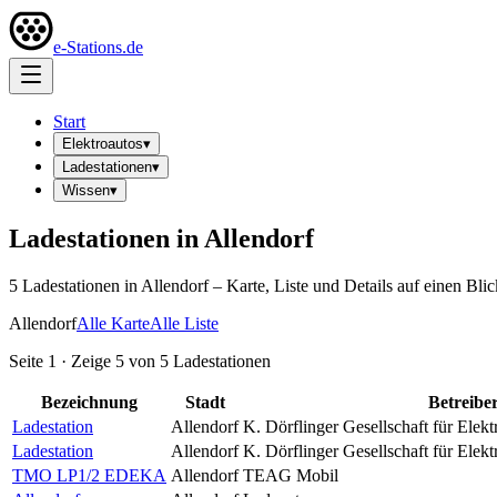
e-Stations.de
Start
Elektroautos
▾
Ladestationen
▾
Wissen
▾
Ladestationen in
Allendorf
5
Ladestation
en
in
Allendorf
– Karte, Liste und Details auf einen Blic
Allendorf
Alle Karte
Alle Liste
Seite
1
· Zeige
5
von
5
Ladestationen
Bezeichnung
Stadt
Betreibe
Ladestation
Allendorf
K. Dörflinger Gesellschaft für El
Ladestation
Allendorf
K. Dörflinger Gesellschaft für El
TMO LP1/2 EDEKA
Allendorf
TEAG Mobil