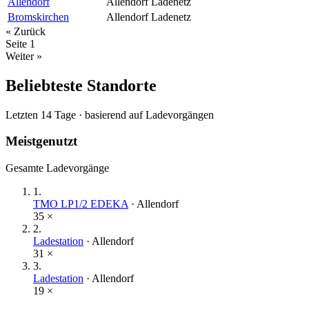
Allendorf
Allendorf
Ladenetz
Bromskirchen
Allendorf
Ladenetz
« Zurück
Seite
1
Weiter »
Beliebteste Standorte
Letzten 14 Tage · basierend auf Ladevorgängen
Meistgenutzt
Gesamte Ladevorgänge
1
.
TMO LP1/2 EDEKA
·
Allendorf
35
×
2
.
Ladestation
·
Allendorf
31
×
3
.
Ladestation
·
Allendorf
19
×