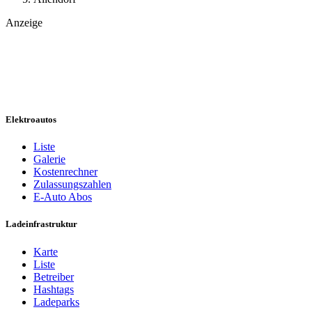
Anzeige
Elektroautos
Liste
Galerie
Kostenrechner
Zulassungszahlen
E-Auto Abos
Ladeinfrastruktur
Karte
Liste
Betreiber
Hashtags
Ladeparks