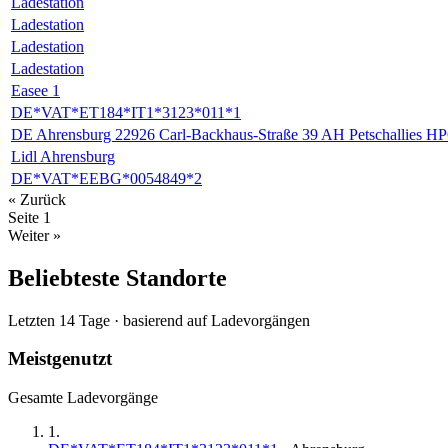
Ladestation
Ladestation
Ladestation
Ladestation
Easee 1
DE*VAT*ET184*IT1*3123*011*1
DE Ahrensburg 22926 Carl-Backhaus-Straße 39 AH Petschallies HP
Lidl Ahrensburg
DE*VAT*EEBG*0054849*2
« Zurück
Seite
1
Weiter »
Beliebteste Standorte
Letzten 14 Tage · basierend auf Ladevorgängen
Meistgenutzt
Gesamte Ladevorgänge
1
.