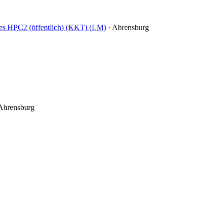
es HPC2 (öffentlich) (KKT) (LM)
·
Ahrensburg
Ahrensburg