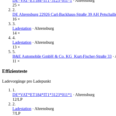
DE*VAT*ET184*IT1*3123*011*1
·
Ahrensburg
25
×
2
.
DE Ahrensburg 22926 Carl-Backhaus-Straße 39 AH Petschalli
16
×
3
.
Ladestation
·
Ahrensburg
14
×
4
.
Ladestation
·
Ahrensburg
13
×
5
.
B&E Automobile GmbH & Co. KG_Kurt-Fischer-Straße 33
·
11
×
Effizienteste
Ladevorgänge pro Ladepunkt
1
.
DE*VAT*ET184*IT1*3123*011*1
·
Ahrensburg
12
/LP
2
.
Ladestation
·
Ahrensburg
7
/LP