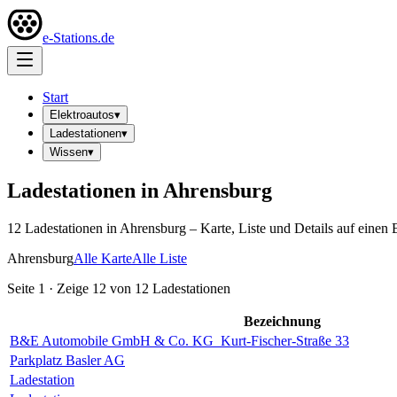
e-Stations.de
Start
Elektroautos
▾
Ladestationen
▾
Wissen
▾
Ladestationen in
Ahrensburg
12
Ladestation
en
in
Ahrensburg
– Karte, Liste und Details auf einen 
Ahrensburg
Alle Karte
Alle Liste
Seite
1
· Zeige
12
von
12
Ladestationen
Bezeichnung
B&E Automobile GmbH & Co. KG_Kurt-Fischer-Straße 33
Parkplatz Basler AG
Ladestation