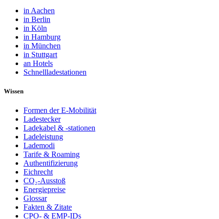
in Aachen
in Berlin
in Köln
in Hamburg
in München
in Stuttgart
an Hotels
Schnellladestationen
Wissen
Formen der E-Mobilität
Ladestecker
Ladekabel & -stationen
Ladeleistung
Lademodi
Tarife & Roaming
Authentifizierung
Eichrecht
CO₂-Ausstoß
Energiepreise
Glossar
Fakten & Zitate
CPO- & EMP-IDs