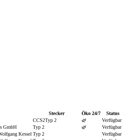
Stecker
Öko
24/7
Status
CCS2
Typ 2
🌿
Verfügbar
es GmbH
Typ 2
🌿
Verfügbar
Wolfgang Kessel
Typ 2
Verfügbar