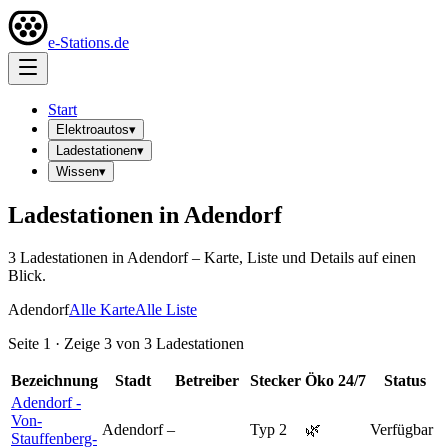
e-Stations.de
Start
Elektroautos
▾
Ladestationen
▾
Wissen
▾
Ladestationen in
Adendorf
3
Ladestation
en
in
Adendorf
– Karte, Liste und Details auf einen
Blick.
Adendorf
Alle Karte
Alle Liste
Seite
1
· Zeige
3
von
3
Ladestationen
Bezeichnung
Stadt
Betreiber
Stecker
Öko
24/7
Status
Adendorf -
Von-
Adendorf
–
Typ 2
🌿
Verfügbar
Stauffenberg-