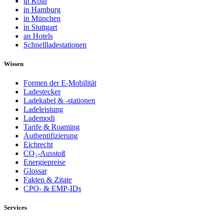
in Köln
in Hamburg
in München
in Stuttgart
an Hotels
Schnellladestationen
Wissen
Formen der E-Mobilität
Ladestecker
Ladekabel & -stationen
Ladeleistung
Lademodi
Tarife & Roaming
Authentifizierung
Eichrecht
CO₂-Ausstoß
Energiepreise
Glossar
Fakten & Zitate
CPO- & EMP-IDs
Services