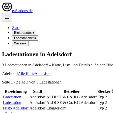
e-Stations.de
Start
Elektroautos
▾
Ladestationen
▾
Wissen
▾
Ladestationen in
Adelsdorf
3
Ladestation
en
in
Adelsdorf
– Karte, Liste und Details auf einen Blic
Adelsdorf
Alle Karte
Alle Liste
Seite
1
· Zeige
3
von
3
Ladestationen
Bezeichnung
Stadt
Betreiber
Stecker
Ladestation
Adelsdorf
ALDI SE & Co. KG Adelsdorf
Typ 2
Ladestation
Adelsdorf
ALDI SE & Co. KG Adelsdorf
Typ 2
Fristo Adelsdorf
Adelsdorf
ChargePoint
Typ 2