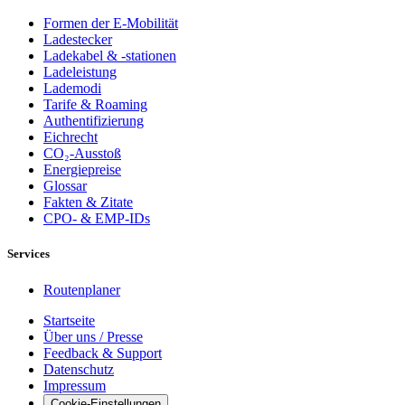
Formen der E-Mobilität
Ladestecker
Ladekabel & -stationen
Ladeleistung
Lademodi
Tarife & Roaming
Authentifizierung
Eichrecht
CO₂-Ausstoß
Energiepreise
Glossar
Fakten & Zitate
CPO- & EMP-IDs
Services
Routenplaner
Startseite
Über uns / Presse
Feedback & Support
Datenschutz
Impressum
Cookie-Einstellungen