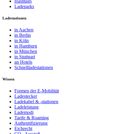
Hashtags
Ladeparks
Ladestationen
in Aachen
in Berlin
in Köln
in Hamburg
in München
in Stuttgart
an Hotels
Schnellladestationen
Wissen
Formen der E-Mobilität
Ladestecker
Ladekabel & -stationen
Ladeleistung
Lademodi
Tarife & Roaming
Authentifizierung
Eichrecht
CO₂-Ausstoß