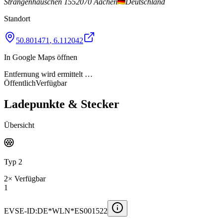
Strangenhäuschen 15
52070 Aachen
Deutschland
Standort
50.801471
,
6.112042
In Google Maps öffnen
Entfernung wird ermittelt …
Öffentlich
Verfügbar
Ladepunkte & Stecker
Übersicht
Typ 2
2
×
Verfügbar
1
EVSE-ID:
DE*WLN*ES001522