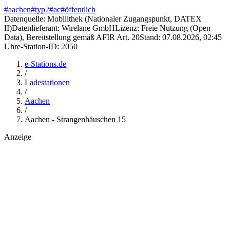
#
aachen
#
typ2
#
ac
#
öffentlich
Datenquelle:
Mobilithek (Nationaler Zugangspunkt, DATEX
II)
Datenlieferant:
Wirelane GmbH
Lizenz:
Freie Nutzung (Open
Data), Bereitstellung gemäß AFIR Art. 20
Stand:
07.08.2026, 02:45
Uhr
e-Station-ID:
2050
e-Stations.de
/
Ladestationen
/
Aachen
/
Aachen - Strangenhäuschen 15
Anzeige