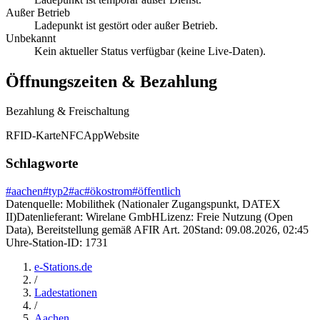
Außer Betrieb
Ladepunkt ist gestört oder außer Betrieb.
Unbekannt
Kein aktueller Status verfügbar (keine Live-Daten).
Öffnungszeiten & Bezahlung
Bezahlung & Freischaltung
RFID-Karte
NFC
App
Website
Schlagworte
#
aachen
#
typ2
#
ac
#
ökostrom
#
öffentlich
Datenquelle:
Mobilithek (Nationaler Zugangspunkt, DATEX
II)
Datenlieferant:
Wirelane GmbH
Lizenz:
Freie Nutzung (Open
Data), Bereitstellung gemäß AFIR Art. 20
Stand:
09.08.2026, 02:45
Uhr
e-Station-ID:
1731
e-Stations.de
/
Ladestationen
/
Aachen