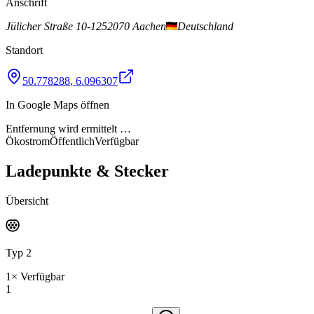
Anschrift
Jülicher Straße 10-12
52070 Aachen
Deutschland
Standort
50.778288
,
6.096307
In Google Maps öffnen
Entfernung wird ermittelt …
Ökostrom
Öffentlich
Verfügbar
Ladepunkte & Stecker
Übersicht
Typ 2
1
×
Verfügbar
1