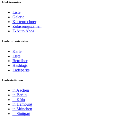
Elektroautos
Liste
Galerie
Kostenrechner
Zulassungszahlen
E-Auto Abos
Ladeinfrastruktur
Karte
Liste
Betreiber
Hashtags
Ladeparks
Ladestationen
in Aachen
in Berlin
in Köln
in Hamburg
in München
in Stuttgart