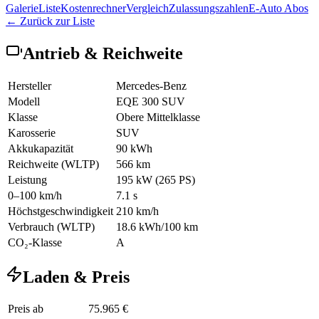
Galerie
Liste
Kostenrechner
Vergleich
Zulassungszahlen
E-Auto Abos
← Zurück zur Liste
Antrieb & Reichweite
Hersteller
Mercedes-Benz
Modell
EQE 300 SUV
Klasse
Obere Mittelklasse
Karosserie
SUV
Akkukapazität
90 kWh
Reichweite (WLTP)
566 km
Leistung
195 kW (265 PS)
0–100 km/h
7.1 s
Höchstgeschwindigkeit
210 km/h
Verbrauch (WLTP)
18.6 kWh/100 km
CO₂-Klasse
A
Laden & Preis
Preis ab
75.965 €