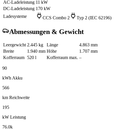
AC-Ladeleistung
11 kW
DC-Ladeleistung
170 kW
Ladesysteme
CCS Combo 2
Typ 2 (IEC 62196)
Abmessungen & Gewicht
Leergewicht
2.445 kg
Länge
4.863 mm
Breite
1.940 mm
Höhe
1.707 mm
Kofferraum
520 l
Kofferraum max.
–
90
kWh Akku
566
km Reichweite
195
kW Leistung
76.0k