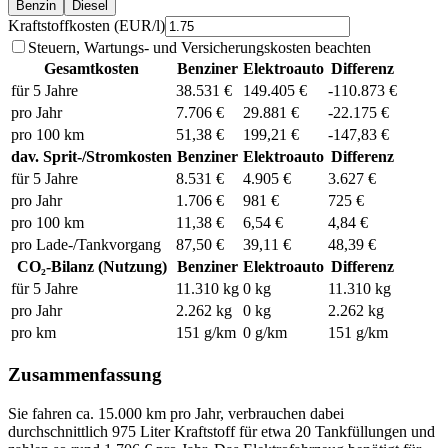
Benzin
Diesel
Kraftstoffkosten (EUR/l)
Steuern, Wartungs- und Versicherungskosten beachten
Gesamtkosten
Benziner
Elektroauto
Differenz
für 5 Jahre
38.531
€
149.405
€
-110.873
€
pro Jahr
7.706
€
29.881
€
-22.175
€
pro 100 km
51,38
€
199,21
€
-147,83
€
dav. Sprit-/Stromkosten
Benziner
Elektroauto
Differenz
für 5 Jahre
8.531
€
4.905
€
3.627
€
pro Jahr
1.706
€
981
€
725
€
pro 100 km
11,38
€
6,54
€
4,84
€
pro Lade-/Tankvorgang
87,50
€
39,11
€
48,39
€
CO₂-Bilanz (Nutzung)
Benziner
Elektroauto
Differenz
für 5 Jahre
11.310
kg
0
kg
11.310
kg
pro Jahr
2.262
kg
0
kg
2.262
kg
pro km
151
g/km
0
g/km
151
g/km
Zusammenfassung
Sie fahren ca.
15.000
km pro Jahr, verbrauchen dabei
durchschnittlich
975
Liter Kraftstoff für etwa
20
Tankfüllungen und