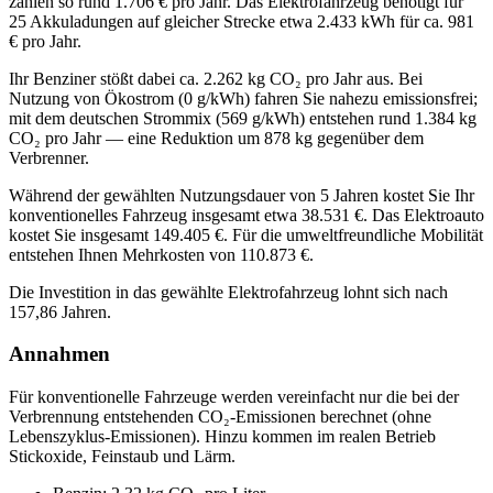
zahlen so rund
1.706
€ pro Jahr. Das Elektrofahrzeug benötigt für
25
Akkuladungen auf gleicher Strecke etwa
2.433
kWh für ca.
981
€ pro Jahr.
Ihr
Benziner
stößt dabei ca.
2.262
kg CO₂ pro Jahr aus. Bei
Nutzung von Ökostrom (0 g/kWh) fahren Sie nahezu emissionsfrei;
mit dem deutschen Strommix (569 g/kWh) entstehen rund
1.384
kg
CO₂ pro Jahr — eine Reduktion um
878
kg gegenüber dem
Verbrenner.
Während der gewählten Nutzungsdauer von
5
Jahren
kostet Sie Ihr
konventionelles Fahrzeug insgesamt etwa
38.531
€. Das Elektroauto
kostet Sie insgesamt
149.405
€.
Für die umweltfreundliche Mobilität
entstehen Ihnen Mehrkosten von 110.873 €.
Die Investition in das gewählte Elektrofahrzeug lohnt sich nach
157,86
Jahren.
Annahmen
Für konventionelle Fahrzeuge werden vereinfacht nur die bei der
Verbrennung entstehenden CO₂-Emissionen berechnet (ohne
Lebenszyklus-Emissionen). Hinzu kommen im realen Betrieb
Stickoxide, Feinstaub und Lärm.