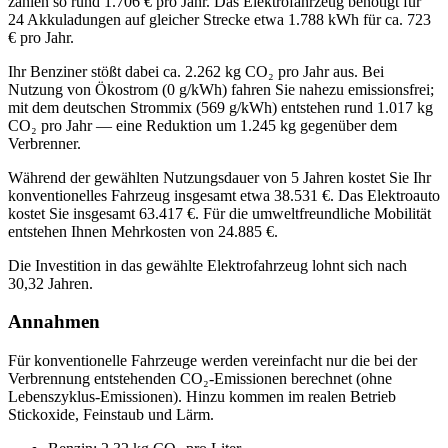
zahlen so rund
1.706
€ pro Jahr. Das Elektrofahrzeug benötigt für
24
Akkuladungen auf gleicher Strecke etwa
1.788
kWh für ca.
723
€ pro Jahr.
Ihr
Benziner
stößt dabei ca.
2.262
kg CO₂ pro Jahr aus. Bei
Nutzung von Ökostrom (0 g/kWh) fahren Sie nahezu emissionsfrei;
mit dem deutschen Strommix (569 g/kWh) entstehen rund
1.017
kg
CO₂ pro Jahr — eine Reduktion um
1.245
kg gegenüber dem
Verbrenner.
Während der gewählten Nutzungsdauer von
5
Jahren
kostet Sie Ihr
konventionelles Fahrzeug insgesamt etwa
38.531
€. Das Elektroauto
kostet Sie insgesamt
63.417
€.
Für die umweltfreundliche Mobilität
entstehen Ihnen Mehrkosten von 24.885 €.
Die Investition in das gewählte Elektrofahrzeug lohnt sich nach
30,32
Jahren.
Annahmen
Für konventionelle Fahrzeuge werden vereinfacht nur die bei der
Verbrennung entstehenden CO₂-Emissionen berechnet (ohne
Lebenszyklus-Emissionen). Hinzu kommen im realen Betrieb
Stickoxide, Feinstaub und Lärm.