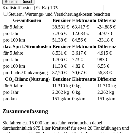
Benzin
Diesel
Kraftstoffkosten (EUR/l)
Steuern, Wartungs- und Versicherungskosten beachten
Gesamtkosten
Benziner
Elektroauto
Differenz
für 5 Jahre
38.531
€
63.417
€
-24.885
€
pro Jahr
7.706
€
12.683
€
-4.977
€
pro 100 km
51,38
€
84,56
€
-33,18
€
dav. Sprit-/Stromkosten
Benziner
Elektroauto
Differenz
für 5 Jahre
8.531
€
3.617
€
4.915
€
pro Jahr
1.706
€
723
€
983
€
pro 100 km
11,38
€
4,82
€
6,55
€
pro Lade-/Tankvorgang
87,50
€
30,67
€
56,83
€
CO₂-Bilanz (Nutzung)
Benziner
Elektroauto
Differenz
für 5 Jahre
11.310
kg
0
kg
11.310
kg
pro Jahr
2.262
kg
0
kg
2.262
kg
pro km
151
g/km
0
g/km
151
g/km
Zusammenfassung
Sie fahren ca.
15.000
km pro Jahr, verbrauchen dabei
durchschnittlich
975
Liter Kraftstoff für etwa
20
Tankfüllungen und